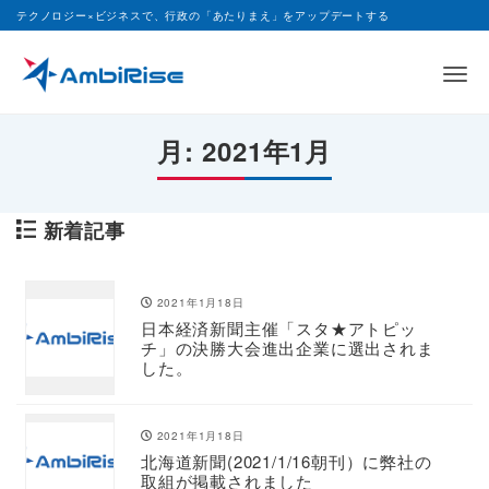
テクノロジー×ビジネスで、行政の「あたりまえ」をアップデートする
Me
月:
2021年1月
新着記事
2021年1月18日
日本経済新聞主催「スタ★アトピッ
チ」の決勝大会進出企業に選出されま
した。
2021年1月18日
北海道新聞(2021/1/16朝刊）に弊社の
取組が掲載されました